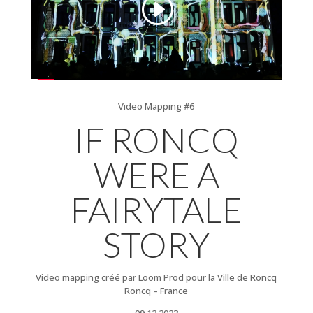
Video Mapping #6
IF RONCQ
WERE A
FAIRYTALE
STORY
Video mapping créé par Loom Prod pour la Ville de Roncq
Roncq – France