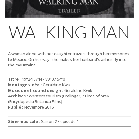
WALKING MAN
A woman alone with her daughter travels through her memories
to Mexico. On her way, she makes her husband's ashes fly into
the mountains.
Titre :
19°24'57"N - 99°07'54"0
Montage vidéo :
Géraldine Kwik
Musique et sound design :
Géraldine Kwik
Archives :
Western tourism (Prelinger) / Birds of prey
(Encyclopedia Britanica Films)
Publié :
Novembre 2016
Série musicale :
Saison 2 / épisode 1