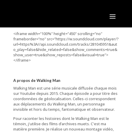
<iframe width="100%" height="450" scrolling="no"
frameborder="no" src="https://w.soundcloud.com/player/?
url=https%3A//api.soundcloud.com/tracks/281045951&aut
o_play=false&hide_related=false&show_comments=true&
show_user=true&show_reposts=false&visual=true">
</iframe>
A propos de Walking Man
Walking Man est une série musicale diffusée chaque mois
sur Youtube depuis 2015. Chaque épisode a pour titre des
coordonnées de géolocalisation. Celles-ci correspondent
aux déplacements du Walking Man, un personnage
invisible et hors du temps, fantomatique et observateur.
Pour raconter les histoires dont le Walking Man est le
témoin, j'utilise des films d’archives muets. C'est ma
matière première. Je réalise un nouveau montage vidéo,