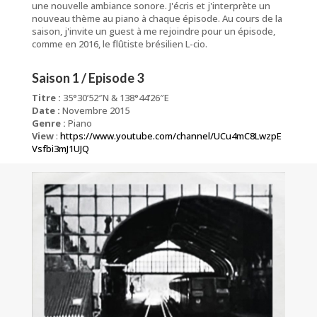
une nouvelle ambiance sonore. J'écris et j'interprète un
nouveau thème au piano à chaque épisode. Au cours de la
saison, j'invite un guest à me rejoindre pour un épisode,
comme en 2016, le flûtiste brésilien L-cio.
Saison 1 / Episode 3
Titre :
35°30’52″N & 138°44’26″E
Date :
Novembre 2015
Genre :
Piano
View
:
https://www.youtube.com/channel/UCu4mC8LwzpE
Vsfbi3mJ1UJQ