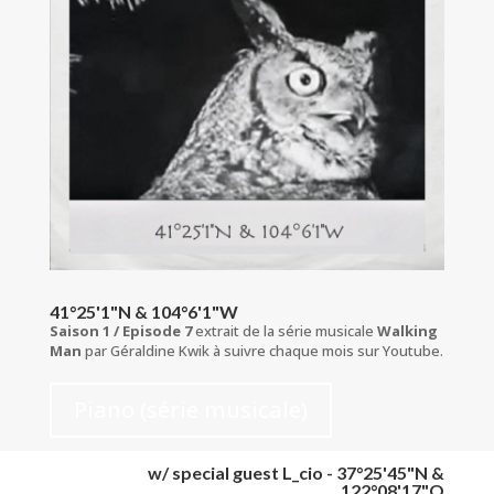
41°25'1"N & 104°6'1"W
Saison 1 / Episode 7
extrait de la série musicale
Walking
Man
par Géraldine Kwik à suivre chaque mois sur Youtube.
Piano (série musicale)
w/ special guest L_cio - 37°25'45"N &
122°08'17"O