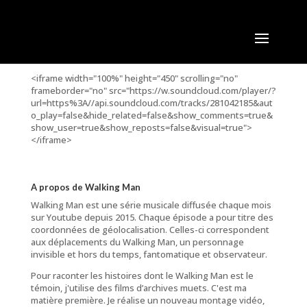
<iframe width="100%" height="450" scrolling="no"
frameborder="no" src="https://w.soundcloud.com/player/?
url=https%3A//api.soundcloud.com/tracks/281042185&aut
o_play=false&hide_related=false&show_comments=true&
show_user=true&show_reposts=false&visual=true">
</iframe>
A propos de Walking Man
Walking Man est une série musicale diffusée chaque mois
sur Youtube depuis 2015. Chaque épisode a pour titre des
coordonnées de géolocalisation. Celles-ci correspondent
aux déplacements du Walking Man, un personnage
invisible et hors du temps, fantomatique et observateur.
Pour raconter les histoires dont le Walking Man est le
témoin, j'utilise des films d’archives muets. C'est ma
matière première. Je réalise un nouveau montage vidéo,