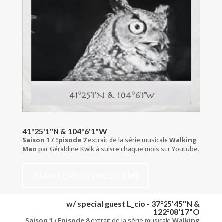
41°25'1"N & 104°6'1"W
Saison 1 / Episode 7
extrait de la série musicale
Walking
Man
par Géraldine Kwik à suivre chaque mois sur Youtube.
Piano (série musicale)
w/ special guest L_cio - 37°25'45"N &
122°08'17"O
Saison 1 / Episode 8
extrait de la série musicale
Walking