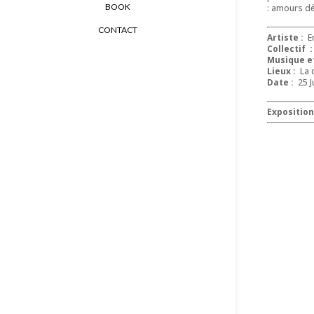
BOOK
: amours d
CONTACT
Artiste :
E
Collectif :
Musique et
Lieux :
La 
Date :
25 Ju
Expositio