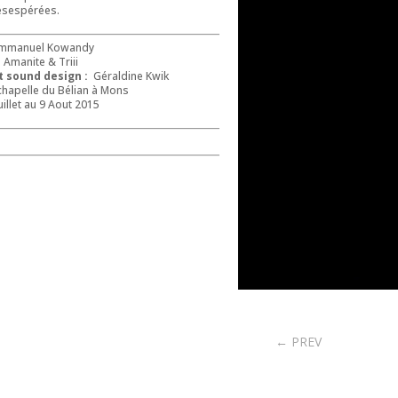
ésespérées.
mmanuel Kowandy
Amanite & Triii
 sound design :
Géraldine Kwik
chapelle du Bélian à Mons
illet au 9 Aout 2015
n
←
PREV