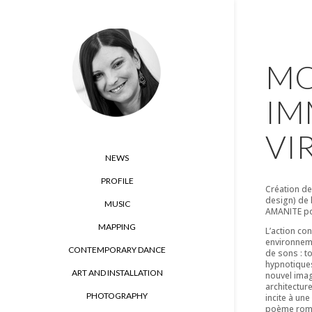
MO
IM
VI
NEWS
PROFILE
Création d
design) de l
MUSIC
AMANITE p
MAPPING
L’action co
environneme
CONTEMPORARY DANCE
de sons : t
hypnotiques
ART AND INSTALLATION
nouvel imag
architectur
PHOTOGRAPHY
incite à un
poème roman