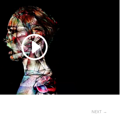
NEXT
→