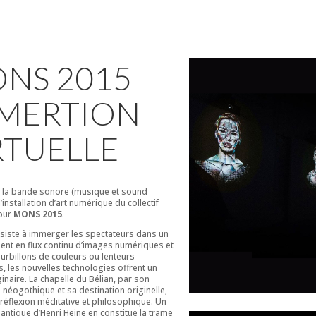
NS 2015
MERTION
RTUELLE
e la bande sonore (musique et sound
’installation d’art numérique du collectif
our
MONS 2015
.
nsiste à immerger les spectateurs dans un
nt en flux continu d’images numériques et
ourbillons de couleurs ou lenteurs
, les nouvelles technologies offrent un
inaire. La chapelle du Bélian, par son
e néogothique et sa destination originelle,
e réflexion méditative et philosophique. Un
tique d’Henri Heine en constitue la trame