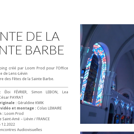
NTE DE LA
INTE BARBE
ing créé par Loom Prod pour l’Office
e de Lens-Liévin
re des Fêtes de la Sainte Barbe.
:
Éloi FÉVRIER, Simon LEBON, Lea
César PAYRAT
iginale :
Géraldine KWIK
 vidéo et montage :
Colas LEMAIRE
 :
Loom Prod
e Saint-Amé – Liévin / FRANCE
5 12.2022
ncontres Audiovisuelles