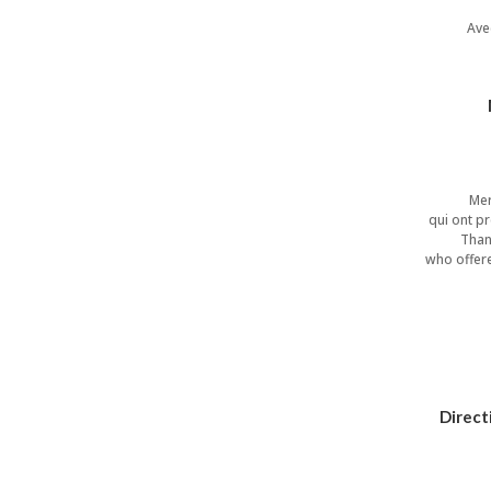
Avec
Mer
qui ont pr
Than
who offere
Direct