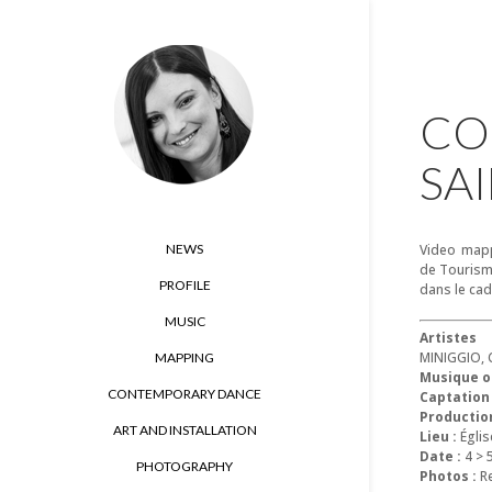
CO
SA
NEWS
Video mapp
de Tourism
PROFILE
dans le cad
MUSIC
Artistes 
MINIGGIO, 
MAPPING
Musique or
CONTEMPORARY DANCE
Captation
Production
ART AND INSTALLATION
Lieu :
Églis
Date :
4 > 
PHOTOGRAPHY
Photos :
Re