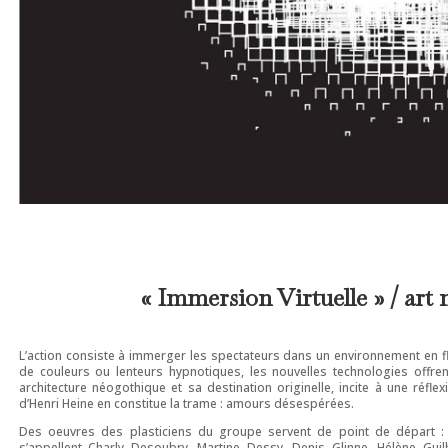
« Immersion Virtuelle » / art
L’action consiste à immerger les spectateurs dans un environnement en f
de couleurs ou lenteurs hypnotiques, les nouvelles technologies offren
architecture néogothique et sa destination originelle, incite à une réf
d’Henri Heine en constitue la trame : amours désespérées.
Des oeuvres des plasticiens du groupe servent de point de départ :
s’appellent Charly Desoubry, Martine Dessy, Denis Glinne, Hélène Guil