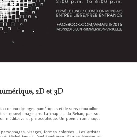
 numérique, 2D et 3D
lux continu d’images numériques et de sons : tourbillons
t un nouvel imaginaire. La chapelle du Bélian, par son
lexion méditative et philosophique. Un poème romantique
 personnages, visages, formes colorées… Les artistes
bert, Michel Jamsin, Paul Lembourg, Perrine Moreau et